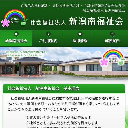
介護老人福祉施設
・
短期入所生活介護
・
介護予防短期入所生活介護
Deprecated
: PHP Startup: Use of mbstring.internal_encoding is
社会福祉法人 新潟南福祉会
deprecated in
Unknown
on line
0
新潟南福祉会
ご利用案内
採用情報
施設案内
社会福祉法人 新潟南福祉会 基本理念
社会福祉法人新潟南福祉会に勤務する私達は､日常の職務を遂行するに
あたり､次 の事項を念頭におきながら利用者が明るく楽しい生活をおくる
ことができるよう努め ていくことを誓います｡
1.
質の高い介護サービスの提供に努めます
2.
地域とともに歩み開かれた施設を目指します