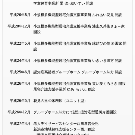
学童保育事業所 愛･楽･結いずい 開設
平成20年
8月
小規模多機能型居宅介護支援事業所 ふれあい花見 開設
平成20年
12月
小規模多機能型居宅介護支援事業所 漆山久兵衛さぁ～家
開設
平成22年
5月
小規模多機能型居宅介護支援事業所 縁結びの館 岩田家 開
設
平成24年
4月
小規模多機能型居宅介護支援事業所 いきいき味方 開設
平成25年
6月
認知症高齢者グループホーム グループホーム味方 開設
平成26年
4月
小規模多機能型居宅介護支援事業所 笑い愛くろさき 開設
居宅介護支援事業所 ゆあ･らいふ 移設
平成26年
5月
花見の里40床増床（ユニット型）
平成26年
12月
グループホーム味方にて認知症対応型通所介護開設
平成27年
4月
老人デイサービスセンター西川運営受託
新潟市地域包括支援センター西川移設