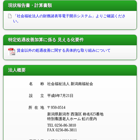
現状報告書・計算書類
「社会福祉法人の財務諸表等電子開示システム」よりご確認くださ
い。
特定処遇改善加算に係る
見える化要件
賃金以外の処遇改善に関する具体的な取り組みについて
法人概要
名
称
社会福祉法人
新潟南福祉会
設
立
平成6年7月21日
所 在 地
〒959-0514
新潟県新潟市
西蒲区
称名825番地
特別養護老人ホーム
虹の里内
TEL 0256-86-3810
FAX 0256-86-3811