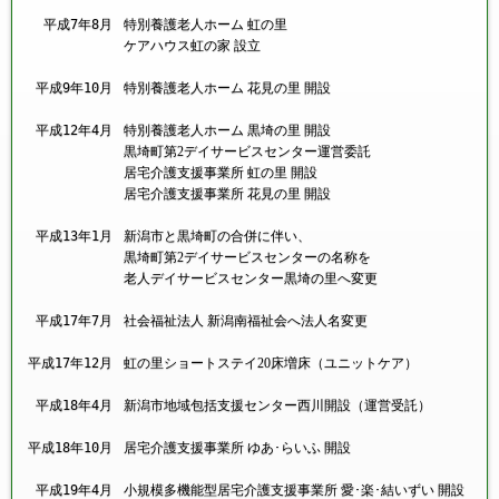
平成7年
8月
特別養護老人ホーム 虹の里
ケアハウス虹の家 設立
平成9年
10月
特別養護老人ホーム 花見の里 開設
平成12年
4月
特別養護老人ホーム 黒埼の里 開設
黒埼町第2デイサービスセンター運営委託
居宅介護支援事業所 虹の里 開設
居宅介護支援事業所 花見の里 開設
平成13年
1月
新潟市と黒埼町の合併に伴い、
黒埼町第2デイサービスセンターの名称を
老人デイサービスセンター黒埼の里へ変更
平成17年
7月
社会福祉法人 新潟南福祉会へ法人名変更
平成17年
12月
虹の里ショートステイ20床増床（ユニットケア）
平成18年
4月
新潟市地域包括支援センター西川開設（運営受託）
平成18年
10月
居宅介護支援事業所 ゆあ･らいふ 開設
平成19年
4月
小規模多機能型居宅介護支援事業所 愛･楽･結いずい 開設