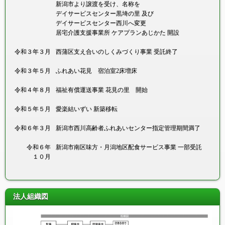
新潟市より譲渡を受け、名称を
デイサービスセンター黒埼の里 及び
デイサービスセンター西川へ変更
居宅介護支援事業所 ケアプランあじかた 開設
令和３年
３月
西蒲区支え合いのしくみづくり事業 受託終了
令和３年
５月
ふれあい花見 宿泊室2床増床
令和４年
８月
福祉有償運送事業 花見の里 開始
令和５年
５月
愛楽結いずい 新築移転
令和６年
３月
新潟市西川高齢者ふれあいセンター指定管理期間満了
令和６年
新潟市南区味方・月潟地区配食サービス事業 一部受託
１０月
法人組織図