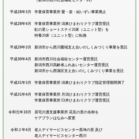
（新潟市西川社会福祉センター内）
平成28年
3月
学童保育事業所 愛・楽・結いずい事業廃止
平成28年
4月
学童保育事業所 潟東ひまわりクラブ運営受託
虹の里ショートステイ20床（ユニット型）を
特養20床（ユニット型）に転換
平成29年
3月
新潟市から西川圏域支え合いのしくみづくり事業を受託
平成30年
4月
新潟市西川社会福祉センター運営受託
新潟市西川高齢者ふれあいセンター運営受託
新潟市から西蒲区支え合いのしくみづくり事業を受託
平成31年
3月
学童保育事業所 潟東ひまわりクラブ指定管理期間満了
平成31年
4月
学童保育事業所 月潟ひまわりクラブ運営受託
学童保育事業所 臼井ひまわりクラブ運営受託
令和元年
10月
居宅介護支援事業所 花見の里の名称を
ケアプランはなみへ変更
令和２年
4月
老人デイサービスセンター黒埼の里 及び
老人デイサービスセンター西川