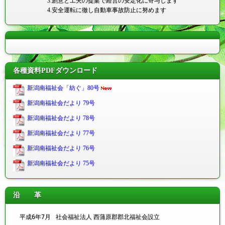
3.
創意と工夫の提案で経営の安定化に寄与します
4.
安全運転に徹し自動車事故防止に努めます
各種資料PDFダウンロード
新潟南福祉会「紡ぐ」80号
新潟南福祉会だより 79号
新潟南福祉会だより 78号
新潟南福祉会だより 77号
新潟南福祉会だより 76号
新潟南福祉会だより 75号
沿 革
平成6年
7月
社会福祉法人 西蒲原郡郡北福祉会設立