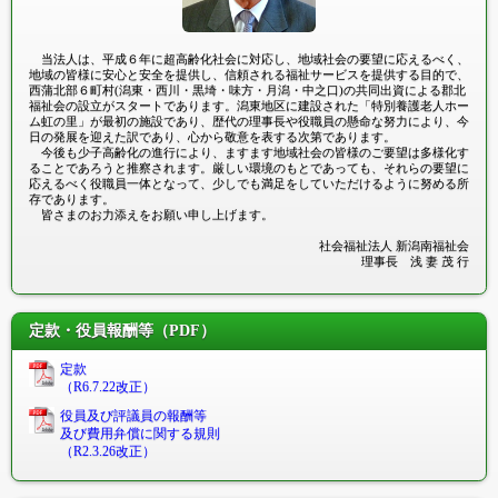
当法人は、平成６年に超高齢化社会に対応し、地域社会の要望に応えるべく、
地域の皆様に安心と安全を提供し、信頼される福祉サービスを提供する目的で、
西蒲北部６町村(潟東・西川・黒埼・味方・月潟・中之口)の共同出資による郡北
福祉会の設立がスタートであります。潟東地区に建設された「特別養護老人ホー
ム虹の里」が最初の施設であり、歴代の理事長や役職員の懸命な努力により、今
日の発展を迎えた訳であり、心から敬意を表する次第であります。
今後も少子高齢化の進行により、ますます地域社会の皆様のご要望は多様化す
ることであろうと推察されます。厳しい環境のもとであっても、それらの要望に
応えるべく役職員一体となって、少しでも満足をしていただけるように努める所
存であります。
皆さまのお力添えをお願い申し上げます。
社会福祉法人 新潟南福祉会
理事長 浅 妻 茂 行
定款・役員報酬等（PDF）
定款
（R6.7.22改正）
役員及び評議員の報酬等
及び費用弁償に関する規則
（R2.3.26改正）